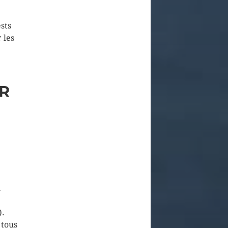
sts
 les
R
u
).
 tous