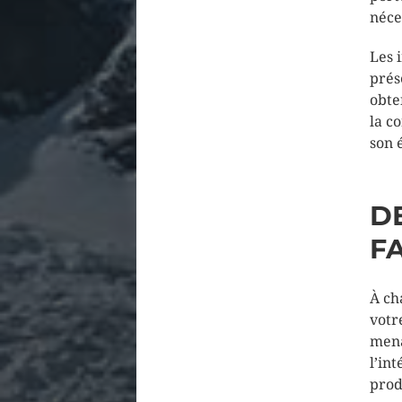
néce
Les 
prés
obte
la c
son 
D
FA
À ch
votr
mena
l’in
prod