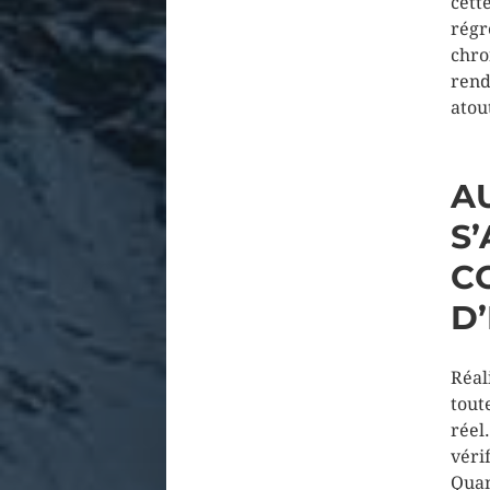
cett
régr
chro
rend
atou
A
S
C
D
Réal
tout
réel
véri
Quan