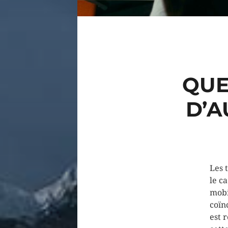
QUE
D’A
Les 
le c
mobi
coïn
est 