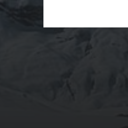
18 JANVIER 2024
ALARMES
CONNECTÉES :
CONTRÔLEZ VOTRE
SÉCURITÉ DU
SMARTPHONE