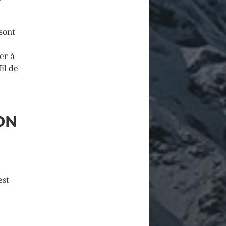
 sont
er à
il de
ON
est