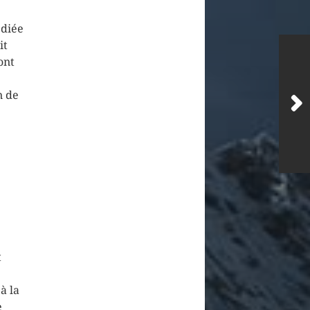
édiée
it
ont
n de
t
à la
e