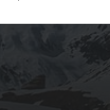
1 AOÛT 2022
CAMPAGNE
PUBLICITAIRE :
POURQUOI FAIRE
FLOQUER UNE CLÉ
USB PAS CHÈRE ?