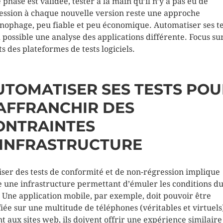
e phase est validée, tester à la main qu’il n’y a pas eu de
ession à chaque nouvelle version reste une approche
nophage, peu fiable et peu économique. Automatiser ses te
 possible une analyse des applications différente. Focus sur
ts des plateformes de tests logiciels.
UTOMATISER SES TESTS POU
’AFFRANCHIR DES
ONTRAINTES
’INFRASTRUCTURE
iser des tests de conformité et de non-régression implique
e une infrastructure permettant d’émuler les conditions d
. Une application mobile, par exemple, doit pouvoir être
fiée sur une multitude de téléphones (véritables et virtuels
t aux sites web, ils doivent offrir une expérience similaire