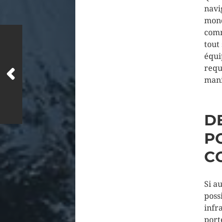
navi
mond
comm
tout
équi
requ
mani
D
P
C
Si a
poss
infr
port