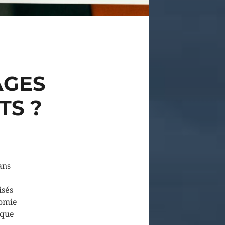
AGES
TS ?
ans
isés
nomie
sque