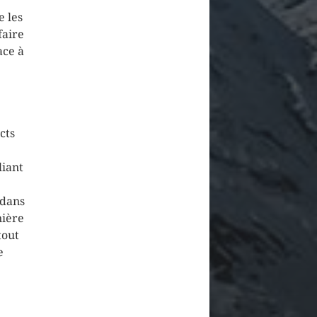
e les
faire
ace à
cts
liant
 dans
nière
tout
e