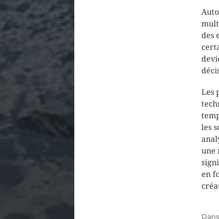
Auto
mult
des 
cert
devi
déci
Les 
tech
temp
les 
anal
une 
signi
en f
créa
Dan