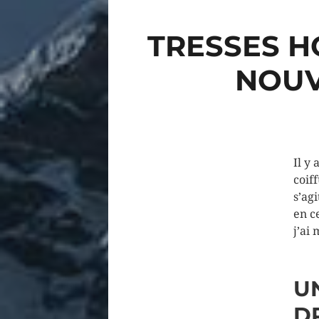
TRESSES H
NOUV
Il y
coif
s’ag
en c
j’ai
U
D