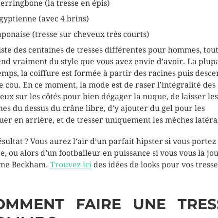
erringbone (la tresse en épis)
gyptienne (avec 4 brins)
aponaise (tresse sur cheveux très courts)
xiste des centaines de tresses différentes pour hommes, tou
nd vraiment du style que vous avez envie d’avoir. La plup
emps, la coiffure est formée à partir des racines puis desc
le cou. En ce moment, la mode est de raser l’intégralité des
eux sur les côtés pour bien dégager la nuque, de laisser les
es du dessus du crâne libre, d’y ajouter du gel pour les
uer en arrière, et de tresser uniquement les mèches latéra
ésultat ? Vous aurez l’air d’un parfait hipster si vous portez
e, ou alors d’un footballeur en puissance si vous vous la jo
me Beckham.
Trouvez ici
des idées de looks pour vos tresse
OMMENT FAIRE UNE TRES