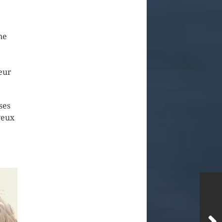
ne
eur
ses
eveux