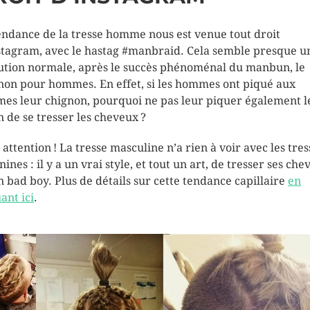
endance de la tresse homme nous est venue tout droit
stagram, avec le hastag #manbraid. Cela semble presque u
ution normale, après le succès phénoménal du manbun, le
non pour hommes. En effet, si les hommes ont piqué aux
es leur chignon, pourquoi ne pas leur piquer également l
n de se tresser les cheveux ?
 attention ! La tresse masculine n’a rien à voir avec les tres
ines : il y a un vrai style, et tout un art, de tresser ses ch
n bad boy. Plus de détails sur cette tendance capillaire
en
ant ici
.