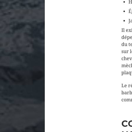
H
É
J
Il e
dépe
du t
sur 
chev
mèch
plaq
Le r
barb
com
C