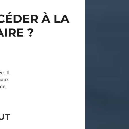
CÉDER À LA
IRE ?
e. Il
ciaux
de,
UT