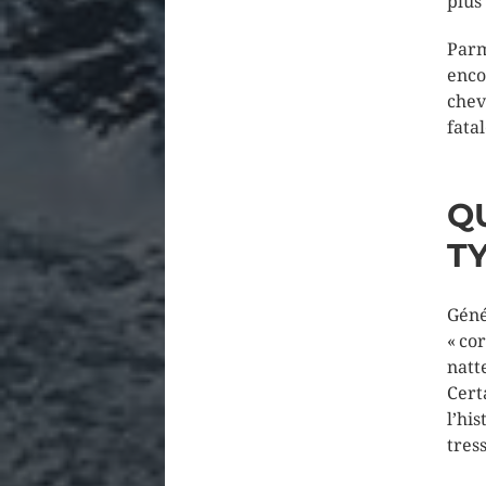
plus
Parm
enco
chev
fata
Q
T
Géné
« co
natt
Cert
l’his
tres