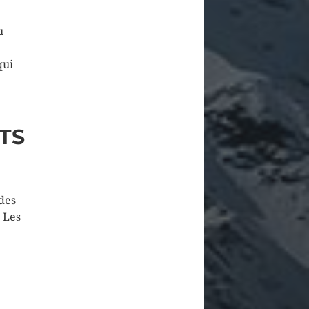
u
qui
TS
des
. Les