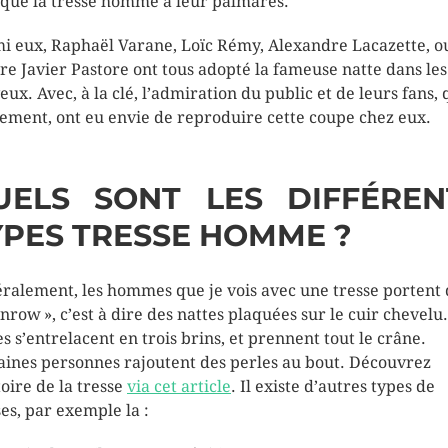
 que la tresse homme à leur palmarès.
i eux, Raphaël Varane, Loïc Rémy, Alexandre Lacazette, o
re Javier Pastore ont tous adopté la fameuse natte dans les
eux. Avec, à la clé, l’admiration du public et de leurs fans, 
lement, ont eu envie de reproduire cette coupe chez eux.
UELS SONT LES DIFFÉREN
YPES TRESSE HOMME ?
ralement, les hommes que je vois avec une tresse portent 
rnrow », c’est à dire des nattes plaquées sur le cuir chevelu
es s’entrelacent en trois brins, et prennent tout le crâne.
aines personnes rajoutent des perles au bout. Découvrez
toire de la tresse
via cet article
. Il existe d’autres types de
ses, par exemple la :