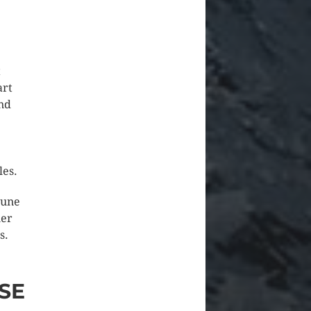
t
art
end
les.
 une
uer
s.
SE