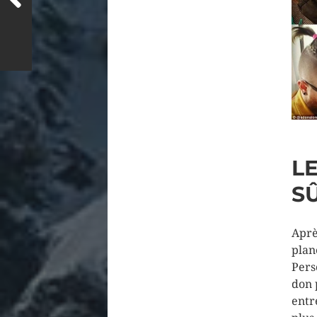
L
S
Aprè
plan
Pers
don 
entr