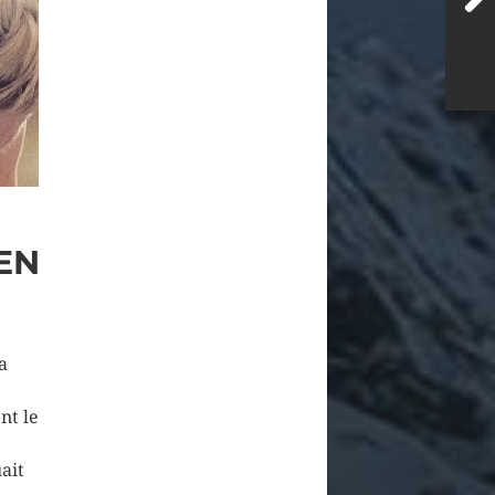
EN
a
nt le
ait