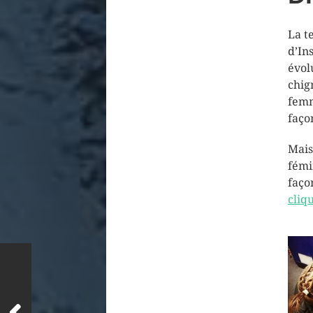
La t
d’In
évol
chig
femm
faço
Mais
fémin
faço
cliqu