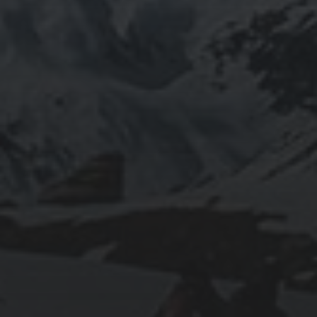
9 AOÛT 2021
TOUT SAVOIR SUR LA
LOCATION DE VOITURE À
LA RÉUNION POUR UN
LONG SÉJOUR
15 JUIN 2020
LES TERRAINS DE
PRÉDILECTION À TROUVER